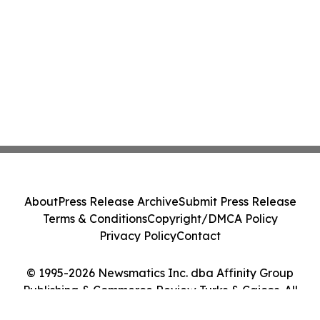
About
Press Release Archive
Submit Press Release
Terms & Conditions
Copyright/DMCA Policy
Privacy Policy
Contact
© 1995-2026 Newsmatics Inc. dba Affinity Group
Publishing & Commerce Review Turks & Caicos. All
Rights Reserved.